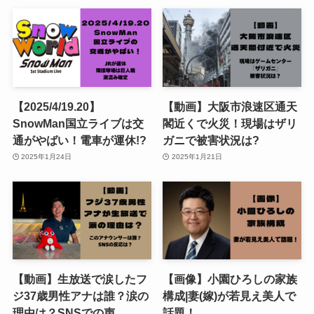
【2025/4/19.20】
【動画】大阪市浪速区通天
SnowMan国立ライブは交
閣近くで火災！現場はザリ
通がやばい！電車が運休!?
ガニで被害状況は?
2025年1月24日
2025年1月21日
【動画】生放送で涙したフ
【画像】小園ひろしの家族
ジ37歳男性アナは誰？涙の
構成|妻(嫁)が若見え美人で
理由は？SNSでの声
話題！