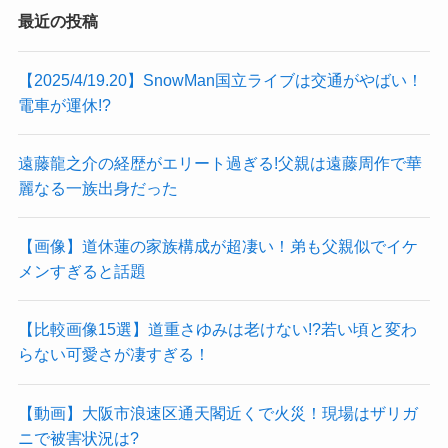
最近の投稿
【2025/4/19.20】SnowMan国立ライブは交通がやばい！
電車が運休!?
遠藤龍之介の経歴がエリート過ぎる!父親は遠藤周作で華
麗なる一族出身だった
【画像】道休蓮の家族構成が超凄い！弟も父親似でイケ
メンすぎると話題
【比較画像15選】道重さゆみは老けない!?若い頃と変わ
らない可愛さが凄すぎる！
【動画】大阪市浪速区通天閣近くで火災！現場はザリガ
ニで被害状況は?