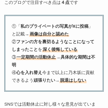
このブログで注目すべき点は
４点
です
①「
私のプライベートの写真がXに投稿
」
と記載→
画像は自分と認めた
②
ファンの方を裏切るようなことになって
しまったこと
を
深く後悔している
③
一定期間の活動休止
→
具体的な期間は不
明
④
心を入れ替え
今まで以上に乃木坂に貢献
できるよう
頑張りたい
→
脱退はしない
SNSでは活動休止に対し様々な意見が出ていま