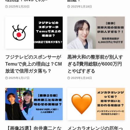
2025年1月20日
2025年1月18日
フジテレビのスポンサーが
黒神大和の整形前が別人す
Temuで炎上の理由は？CM
ぎる⁉費用総額が6000万円
放送で信用ガタ落ち？
とやばすぎる
2025年1月17日
2025年1月16日
【画像25選】向井康二とな
メンカラオレンジの厄年っ