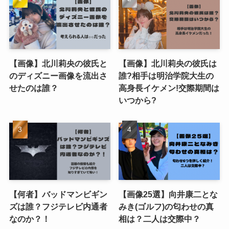
【画像】北川莉央の彼氏と
【画像】北川莉央の彼氏は
のディズニー画像を流出さ
誰?相手は明治学院大生の
せたのは誰？
高身長イケメン!交際期間は
いつから?
【何者】バッドマンビギン
【画像25選】向井康二とな
ズは誰？フジテレビ内通者
みき(ゴルフ)の匂わせの真
なのか？！
相は？二人は交際中？