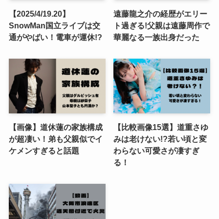
【2025/4/19.20】
遠藤龍之介の経歴がエリー
SnowMan国立ライブは交
ト過ぎる!父親は遠藤周作で
通がやばい！電車が運休!?
華麗なる一族出身だった
【画像】道休蓮の家族構成
【比較画像15選】道重さゆ
が超凄い！弟も父親似でイ
みは老けない!?若い頃と変
ケメンすぎると話題
わらない可愛さが凄すぎ
る！