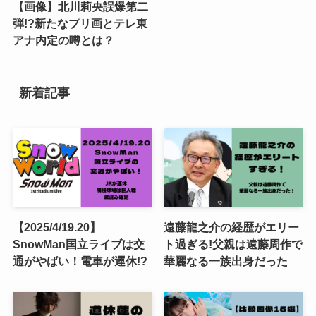
【画像】北川莉央誤爆第二
弾!?新たなプリ画とテレ東
アナ内定の噂とは？
新着記事
【2025/4/19.20】
遠藤龍之介の経歴がエリー
SnowMan国立ライブは交
ト過ぎる!父親は遠藤周作で
通がやばい！電車が運休!?
華麗なる一族出身だった