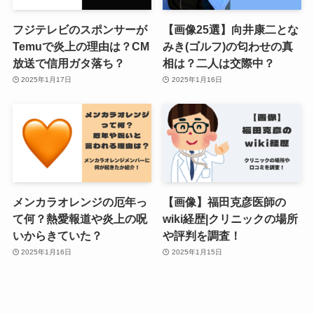
フジテレビのスポンサーが
【画像25選】向井康二とな
Temuで炎上の理由は？CM
みき(ゴルフ)の匂わせの真
放送で信用ガタ落ち？
相は？二人は交際中？
2025年1月17日
2025年1月16日
メンカラオレンジの厄年っ
【画像】福田克彦医師の
て何？熱愛報道や炎上の呪
wiki経歴|クリニックの場所
いからきていた？
や評判を調査！
2025年1月16日
2025年1月15日