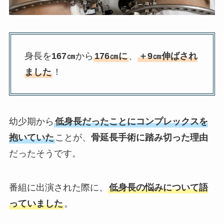
身長を
167㎝
から
176㎝に
、
＋9㎝伸ばされ
ました
！
幼少期から
低身長だったことにコンプレックスを
抱いていた
ことが、
骨延長手術に踏み切った理由
だったそうです。
番組に出演された際に、
低身長の悩みについて語
っていました
。