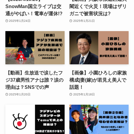
SnowMan国立ライブは交
閣近くで火災！現場はザリ
通がやばい！電車が運休!?
ガニで被害状況は?
2025年1月24日
2025年1月21日
【動画】生放送で涙したフ
【画像】小園ひろしの家族
ジ37歳男性アナは誰？涙の
構成|妻(嫁)が若見え美人で
理由は？SNSでの声
話題！
2025年1月20日
2025年1月18日