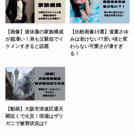
【画像】道休蓮の家族構成
【比較画像15選】道重さゆ
が超凄い！弟も父親似でイ
みは老けない!?若い頃と変
ケメンすぎると話題
わらない可愛さが凄すぎ
る！
【動画】大阪市浪速区通天
閣近くで火災！現場はザリ
ガニで被害状況は?