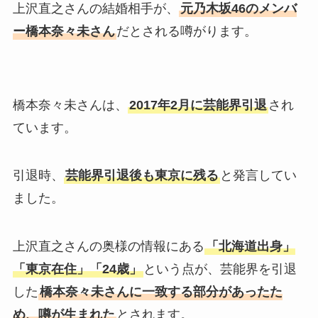
上沢直之さんの結婚相手が、
元乃木坂46のメンバ
ー橋本奈々未さん
だとされる噂がります。
橋本奈々未さんは、
2017年2月に芸能界引退
され
ています。
引退時、
芸能界引退後も東京に残る
と発言してい
ました。
上沢直之さんの奥様の情報にある
「北海道出身」
「東京在住」「24歳」
という点が、芸能界を引退
した
橋本奈々未さんに一致する部分があったた
め、噂が生まれた
とされます。