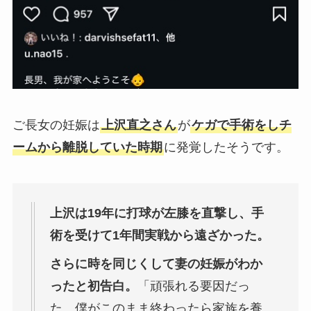
ご長女の妊娠は
上沢直之さん
が
ケガで手術をしチ
ームから離脱していた時期
に発覚したそうです。
上沢は19年に打球が左膝を直撃し、手
術を受けて1年間実戦から遠ざかった。
さらに時を同じくして妻の妊娠がわか
ったと初告白。
「頑張れる要因だっ
た。僕がこのまま終わったら家族を養