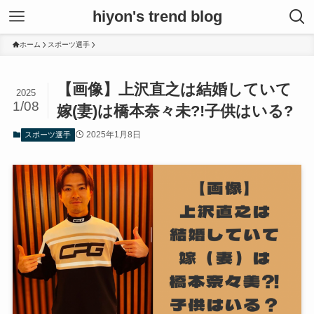
hiyon's trend blog
ホーム
スポーツ選手
【画像】上沢直之は結婚していて
2025
1/08
嫁(妻)は橋本奈々未?!子供はいる?
2025年1月8日
スポーツ選手