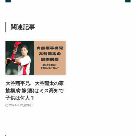
関連記事
大谷翔平兄、大谷龍太の家
族構成!嫁(妻)はミス高知で
子供は何人？
2024年12月29日