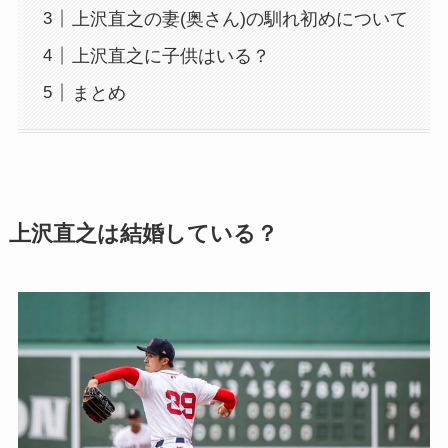
上沢直之の妻(奥さん)の馴れ初めについて
上沢直之に子供はいる？
まとめ
上沢直之は結婚している？