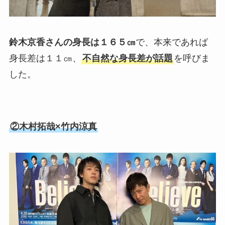
鈴木京香さんの身長は１６５㎝
で、本来であれば
身長差は１１㎝、
不自然な身長差が話題
を呼びま
した。
②木村拓哉×竹内涼真