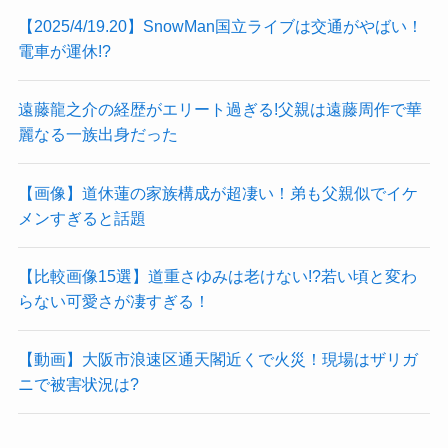
【2025/4/19.20】SnowMan国立ライブは交通がやばい！
電車が運休!?
遠藤龍之介の経歴がエリート過ぎる!父親は遠藤周作で華
麗なる一族出身だった
【画像】道休蓮の家族構成が超凄い！弟も父親似でイケ
メンすぎると話題
【比較画像15選】道重さゆみは老けない!?若い頃と変わ
らない可愛さが凄すぎる！
【動画】大阪市浪速区通天閣近くで火災！現場はザリガ
ニで被害状況は?