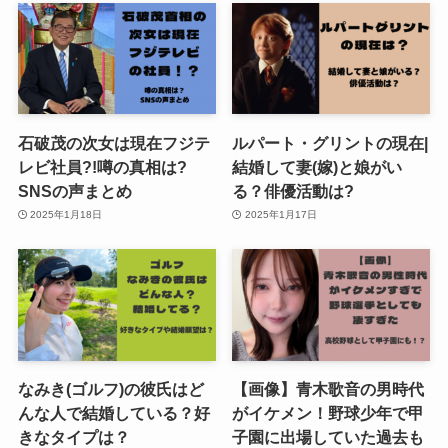
石破茂の次女は現在フジテ
ルパート・グリントの現在|
レビ社員?!噂の真相は?
結婚して妻(嫁)と娘がい
SNSの声まとめ
る？俳優活動は?
2025年1月18日
2025年1月17日
なみき(ゴルフ)の彼氏はど
【画像】青木歌音の男時代
んな人で結婚している？好
がイケメン！野球少年で甲
きなタイプは？
子園に出場していた過去も