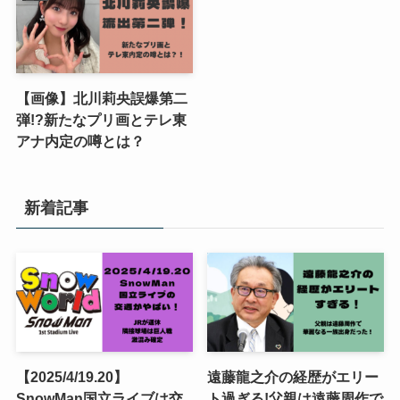
【画像】北川莉央誤爆第二
弾!?新たなプリ画とテレ東
アナ内定の噂とは？
新着記事
【2025/4/19.20】
遠藤龍之介の経歴がエリー
SnowMan国立ライブは交
ト過ぎる!父親は遠藤周作で