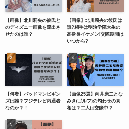
【画像】北川莉央の彼氏と
【画像】北川莉央の彼氏は
のディズニー画像を流出さ
誰?相手は明治学院大生の
せたのは誰？
高身長イケメン!交際期間は
いつから?
【何者】バッドマンビギン
【画像25選】向井康二とな
ズは誰？フジテレビ内通者
みき(ゴルフ)の匂わせの真
なのか？！
相は？二人は交際中？