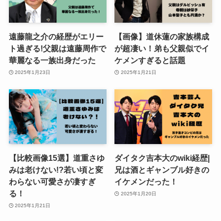
遠藤龍之介の経歴がエリー
【画像】道休蓮の家族構成
ト過ぎる!父親は遠藤周作で
が超凄い！弟も父親似でイ
華麗なる一族出身だった
ケメンすぎると話題
2025年1月23日
2025年1月21日
【比較画像15選】道重さゆ
ダイタク吉本大のwiki経歴|
みは老けない!?若い頃と変
兄は酒とギャンブル好きの
わらない可愛さが凄すぎ
イケメンだった！
る！
2025年1月20日
2025年1月21日