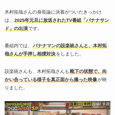
木村拓哉さんの身長論に決着がついたきっかけ
は、
2025年元旦に放送されたTV番組「バナナサン
ド」の出演
です。
番組内では、
バナナマンの設楽統さんと、木村拓
哉さんが手押し相撲対決
をしました。
設楽統さんも、木村拓哉さんも
靴下の状態で、向
かい合っている様子を真正面から撮った映像
が映
りました。