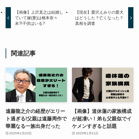
【画像】上沢直之は結婚し
【現在】愛沢えみりの愛犬
ていて嫁(妻)は橋本奈々
はどうした？亡くなった？
未?!子供はいる?
真相を調査
関連記事
遠藤龍之介の経歴がエリー
【画像】道休蓮の家族構成
ト過ぎる!父親は遠藤周作で
が超凄い！弟も父親似でイ
華麗なる一族出身だった
ケメンすぎると話題
2025年1月23日
2025年1月21日