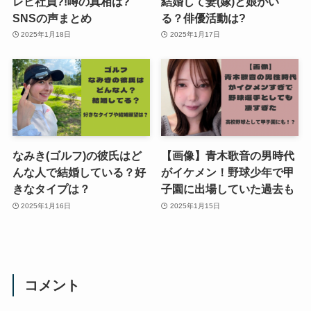
レビ社員?!噂の真相は?
結婚して妻(嫁)と娘がい
SNSの声まとめ
る？俳優活動は?
2025年1月18日
2025年1月17日
なみき(ゴルフ)の彼氏はど
【画像】青木歌音の男時代
んな人で結婚している？好
がイケメン！野球少年で甲
きなタイプは？
子園に出場していた過去も
2025年1月16日
2025年1月15日
コメント