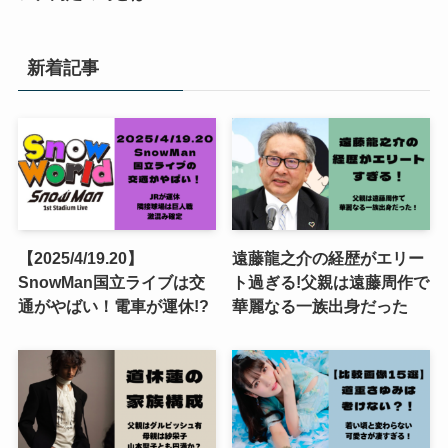
新着記事
【2025/4/19.20】
遠藤龍之介の経歴がエリー
SnowMan国立ライブは交
ト過ぎる!父親は遠藤周作で
通がやばい！電車が運休!?
華麗なる一族出身だった