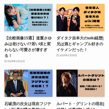
【比較画像15選】道重さゆ
ダイタク吉本大のwiki経歴|
みは老けない!?若い頃と変
兄は酒とギャンブル好きの
わらない可愛さが凄すぎ
イケメンだった！
る！
2025年1月20日
2025年1月21日
石破茂の次女は現在フジテ
ルパート・グリントの現在|