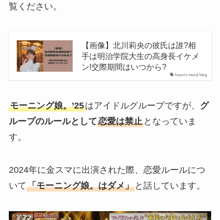
覧ください。
【画像】北川莉央の彼氏は誰?相
手は明治学院大生の高身長イケメ
ン!交際期間はいつから?
hiyon's trend blog
モーニング娘。’25
はアイドルグループですが、
グ
ループのルールとして
恋愛は禁止
となっていま
す。
2024年に金スマに出演された際、恋愛ルールにつ
いて
「モーニング娘。はダメ」
と話しています。