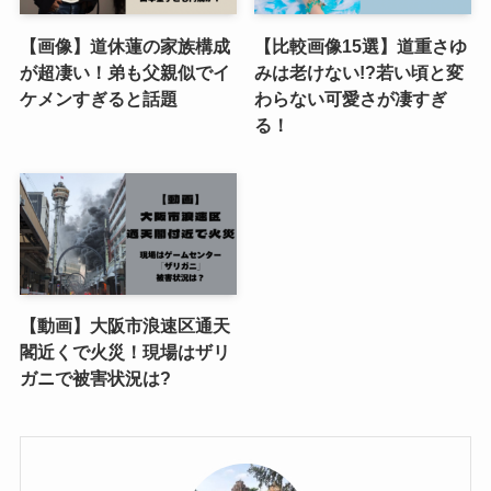
【画像】道休蓮の家族構成
【比較画像15選】道重さゆ
が超凄い！弟も父親似でイ
みは老けない!?若い頃と変
ケメンすぎると話題
わらない可愛さが凄すぎ
る！
【動画】大阪市浪速区通天
閣近くで火災！現場はザリ
ガニで被害状況は?