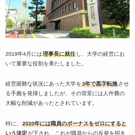
2019年4月には
理事長に就任
し、大学の経営にお
いて重要な役割を果たしました。
経営困難な状況にあった大学を
3年で黒字転換
させ
る手腕を発揮しましたが、その背景には人件費の
大幅な削減があったとされています。
特に、
2020年には職員のボーナスをゼロにすると
いう決定
が下され、これが職員からの反発を招き