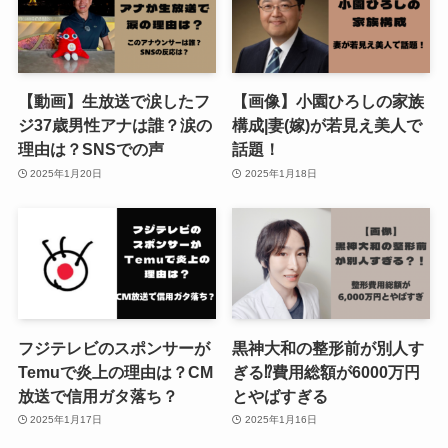
【動画】生放送で涙したフ
【画像】小園ひろしの家族
ジ37歳男性アナは誰？涙の
構成|妻(嫁)が若見え美人で
理由は？SNSでの声
話題！
2025年1月20日
2025年1月18日
フジテレビのスポンサーが
黒神大和の整形前が別人す
Temuで炎上の理由は？CM
ぎる⁉費用総額が6000万円
放送で信用ガタ落ち？
とやばすぎる
2025年1月17日
2025年1月16日