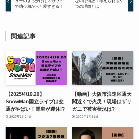
ューのきっかけはスカウト
なのは何故？考えられる3
で幼少期から可愛すぎる！
つの理由とは
関連記事
【2025/4/19.20】
【動画】大阪市浪速区通天
SnowMan国立ライブは交
閣近くで火災！現場はザリ
通がやばい！電車が運休!?
ガニで被害状況は?
2025年1月24日
2025年1月21日