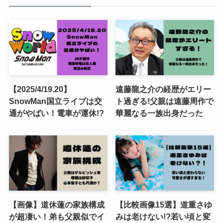
【2025/4/19.20】
遠藤龍之介の経歴がエリー
SnowMan国立ライブは交
ト過ぎる!父親は遠藤周作で
通がやばい！電車が運休!?
華麗なる一族出身だった
【画像】道休蓮の家族構成
【比較画像15選】道重さゆ
が超凄い！弟も父親似でイ
みは老けない!?若い頃と変